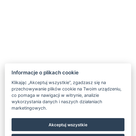
HOTEL FIT FUN
Rýžoviště 427
Harrachov v Krkonoších
512 46
Google maps:
50°45’33“ N, 15°26’46“ E
Kontakty
Informacje o plikach cookie
E-mail:
rezervace@hotelfitfun.cz
Klikając „Akceptuj wszystkie”, zgadzasz się na
przechowywanie plików cookie na Twoim urządzeniu,
Recepcja:
co pomaga w nawigacji w witrynie, analizie
Tel.: +420 481 528 127
wykorzystania danych i naszych działaniach
marketingowych.
Tel. kom.: +420 704 134 134
Rezerwacje
:
Akceptuj wszystkie
Tel.: +420 704 135 135