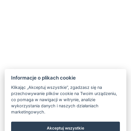
HOTEL FIT FUN
Rýžoviště 427
Harrachov v Krkonoších
512 46
Google maps:
50°45’33“ N, 15°26’46“ E
Kontakty
Informacje o plikach cookie
E-mail:
rezervace@hotelfitfun.cz
Klikając „Akceptuj wszystkie”, zgadzasz się na
przechowywanie plików cookie na Twoim urządzeniu,
Recepcja:
co pomaga w nawigacji w witrynie, analizie
Tel.: +420 481 528 127
wykorzystania danych i naszych działaniach
marketingowych.
Tel. kom.: +420 704 134 134
Rezerwacje
:
Akceptuj wszystkie