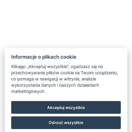
Harrachov v Krkonoších
512 46
Google maps:
50°45’33“ N, 15°26’46“ E
Kontakty
Informacje o plikach cookie
E-mail:
rezervace@hotelfitfun.cz
Klikając „Akceptuj wszystkie”, zgadzasz się na
przechowywanie plików cookie na Twoim urządzeniu,
Recepcja:
co pomaga w nawigacji w witrynie, analizie
Tel.: +420 481 528 127
wykorzystania danych i naszych działaniach
marketingowych.
Tel. kom.: +420 704 134 134
Rezerwacje
:
Akceptuj wszystkie
Tel.: +420 704 135 135
Odrzuć wszystkie