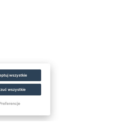
JUN
30
CZYTAJ WIĘCEJ…
ptuj wszystkie
zuć wszystkie
Preferencje