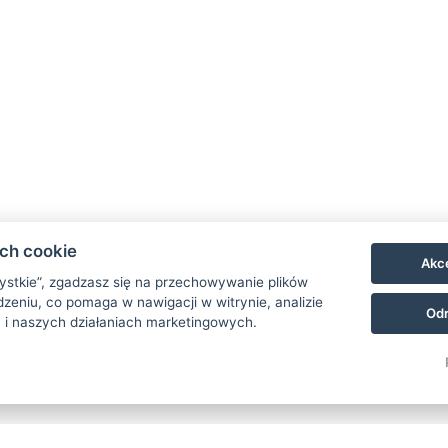
JUN
30
ach cookie
CZYTAJ WIĘCEJ…
Akce
zystkie”, zgadzasz się na przechowywanie plików
zeniu, co pomaga w nawigacji w witrynie, analizie
Odr
 i naszych działaniach marketingowych.
Więcej artykułów