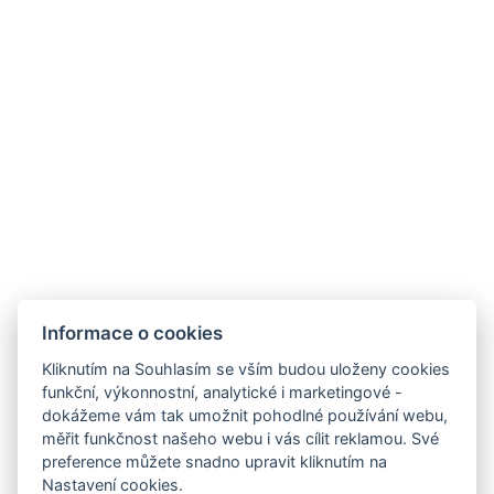
Blog
Kde nás najdete
HOTEL FIT FUN
Rýžoviště 427
Harrachov v Krkonoších
512 46
Google maps:
50°45’33“ N, 15°26’46“ E
Kontakty
Informace o cookies
E-mail:
Kliknutím na Souhlasím se vším budou uloženy cookies
rezervace@hotelfitfun.cz
funkční, výkonnostní, analytické i marketingové -
dokážeme vám tak umožnit pohodlné používání webu,
Recepce
:
měřit funkčnost našeho webu i vás cílit reklamou. Své
Tel.: +420 481 528 127
preference můžete snadno upravit kliknutím na
Nastavení cookies.
Mob.: +420 704 134 134