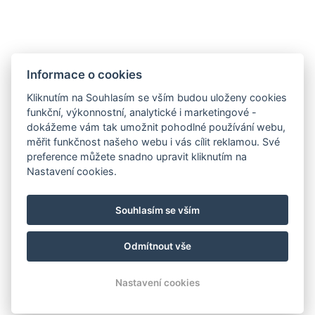
Google maps:
50°45’33“ N, 15°26’46“ E
Kontakty
Informace o cookies
E-mail:
Kliknutím na Souhlasím se vším budou uloženy cookies
rezervace@hotelfitfun.cz
funkční, výkonnostní, analytické i marketingové -
dokážeme vám tak umožnit pohodlné používání webu,
Recepce
:
měřit funkčnost našeho webu i vás cílit reklamou. Své
Tel.: +420 481 528 127
preference můžete snadno upravit kliknutím na
Nastavení cookies.
Mob.: +420 704 134 134
Rezervace
:
Souhlasím se vším
Tel.: +420 704 135 135
Odmítnout vše
© Copyright 2026 | Všechna práva vyhrazena
Nastavení cookies