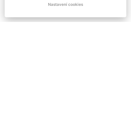
Nastavení cookies
WELLNESS HOTEL FIT FUN HARRACHOV
Pouhých 30 minut k Mumlavským
vodopádům
Náš hotel Fit Fun se nachází necelé 2 km pěšky do centra
Harrachova. Nabízíme velké množství vyžití, komfort, servis,
srdečný přístup a relaxaci v našem wellness centru včetně
hotelového bazénu s výhledem do přírody. Parkoviště pro