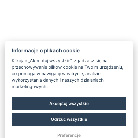
512 46
Google maps:
50°45’33“ N, 15°26’46“ E
Kontakty
Informacje o plikach cookie
E-mail:
rezervace@hotelfitfun.cz
Klikając „Akceptuj wszystkie”, zgadzasz się na
przechowywanie plików cookie na Twoim urządzeniu,
Recepcja:
co pomaga w nawigacji w witrynie, analizie
Tel.: +420 481 528 127
wykorzystania danych i naszych działaniach
marketingowych.
Tel. kom.: +420 704 134 134
Rezerwacje
:
Akceptuj wszystkie
Tel.: +420 704 135 135
Odrzuć wszystkie
© Copyright 2026 | Wszelkie prawa zastrzeżone
Preferencje