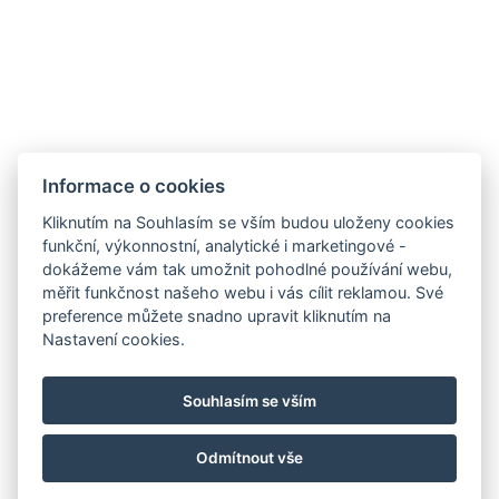
Harrachov v Krkonoších
512 46
Google maps:
50°45’33“ N, 15°26’46“ E
Kontakty
Informace o cookies
E-mail:
Kliknutím na Souhlasím se vším budou uloženy cookies
rezervace@hotelfitfun.cz
funkční, výkonnostní, analytické i marketingové -
dokážeme vám tak umožnit pohodlné používání webu,
Recepce
:
měřit funkčnost našeho webu i vás cílit reklamou. Své
Tel.: +420 481 528 127
preference můžete snadno upravit kliknutím na
Nastavení cookies.
Mob.: +420 704 134 134
Rezervace
:
Souhlasím se vším
Tel.: +420 704 135 135
Odmítnout vše