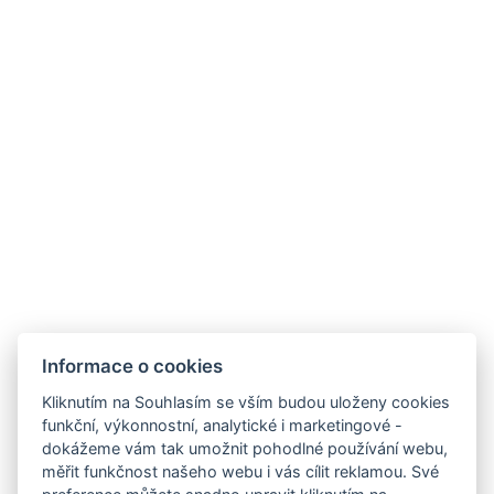
Blog
Kde nás najdete
HOTEL FIT FUN
Rýžoviště 427
Harrachov v Krkonoších
512 46
Google maps:
50°45’33“ N, 15°26’46“ E
Kontakty
Informace o cookies
E-mail:
Kliknutím na Souhlasím se vším budou uloženy cookies
rezervace@hotelfitfun.cz
funkční, výkonnostní, analytické i marketingové -
dokážeme vám tak umožnit pohodlné používání webu,
Recepce
:
měřit funkčnost našeho webu i vás cílit reklamou. Své
Tel.: +420 481 528 127