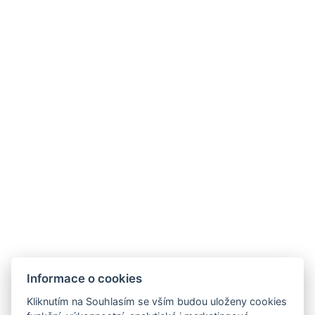
Youtube
Google
Blog
Kde nás najdete
HOTEL FIT FUN
Rýžoviště 427
Harrachov v Krkonoších
MEGA SILVESTROVSKÁ SOUTĚŽ!
512 46
Google maps:
50°45’33“ N, 15°26’46“ E
Kontakty
Informace o cookies
E-mail:
Kliknutím na Souhlasím se vším budou uloženy cookies
rezervace@hotelfitfun.cz