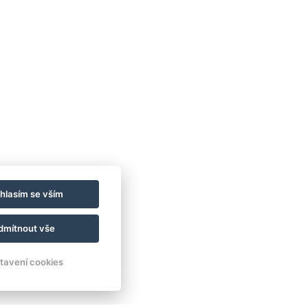
hlasím se vším
dmítnout vše
tavení cookies