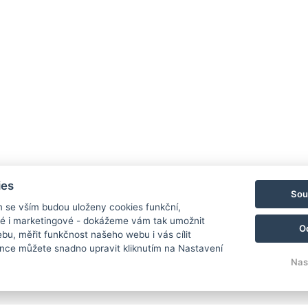
ies
Sou
m se vším budou uloženy cookies funkční,
ké i marketingové - dokážeme vám tak umožnit
O
bu, měřit funkčnost našeho webu i vás cílit
nce můžete snadno upravit kliknutím na Nastavení
Nas