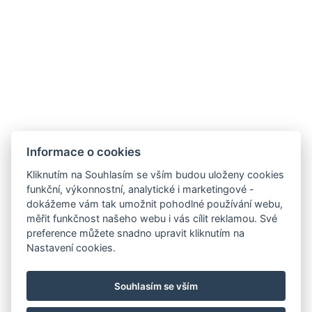
HOTEL FIT FUN
Rýžoviště 427
Harrachov v Krkonoších
512 46
Google maps:
50°45’33“ N, 15°26’46“ E
Kontakty
Informace o cookies
E-mail:
Kliknutím na Souhlasím se vším budou uloženy cookies
rezervace@hotelfitfun.cz
funkční, výkonnostní, analytické i marketingové -
dokážeme vám tak umožnit pohodlné používání webu,
Recepce
:
měřit funkčnost našeho webu i vás cílit reklamou. Své
Tel.: +420 481 528 127
preference můžete snadno upravit kliknutím na
Nastavení cookies.
Mob.: +420 704 134 134
Rezervace
:
Souhlasím se vším
Tel.: +420 704 135 135