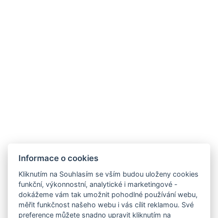
Blog
Kde nás najdete
HOTEL FIT FUN
Rýžoviště 427
Harrachov v Krkonoších
512 46
Google maps:
50°45’33“ N, 15°26’46“ E
Kontakty
Informace o cookies
E-mail:
Kliknutím na Souhlasím se vším budou uloženy cookies
rezervace@hotelfitfun.cz
funkční, výkonnostní, analytické i marketingové -
dokážeme vám tak umožnit pohodlné používání webu,
Recepce
:
měřit funkčnost našeho webu i vás cílit reklamou. Své
Tel.: +420 481 528 127
preference můžete snadno upravit kliknutím na