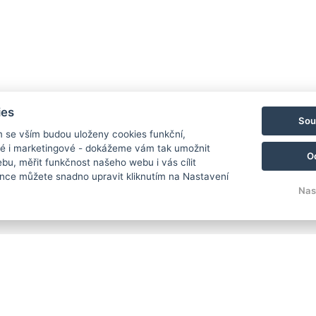
 z pobytu 30 CZK / osoba 18+ / noc - hradí se na místě.
 starší 18 let.
ujte nás pro přesnou cenu.
nároku na lůžko je zdarma.
ies
Sou
vý poplatek 200 CZK (nutná rezervace předem).
m se vším budou uloženy cookies funkční,
 noc.
ké i marketingové - dokážeme vám tak umožnit
O
bu, měřit funkčnost našeho webu i vás cílit
nce můžete snadno upravit kliknutím na Nastavení
Koupit jako dárek
Nas
Ceník
Ob
3695 Kč
od
/ za osobu