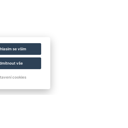
hlasím se vším
dmítnout vše
tavení cookies
jednávka
Rezervovat