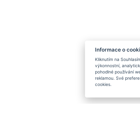
Poznámka
V ceně pobytu není zahrnutý místní poplatek
Vstup do wellness po 19:00 je pouze pro osoby
Sleva pro děti 3 - 11,99 let - prosím kontakt
Jedno dítě do 2,99 let včetně stravy a bez 
Informace o cook
Zapůjčení dětské postýlky je za jednorázo
Kliknutím na Souhlasí
Pes / Domácí zvíře je za poplatek 200 CZK /
výkonnostní, analytic
pohodlné používání we
reklamou. Své prefere
cookies.
Sezóny
31. 08. - 16. 12. 2026