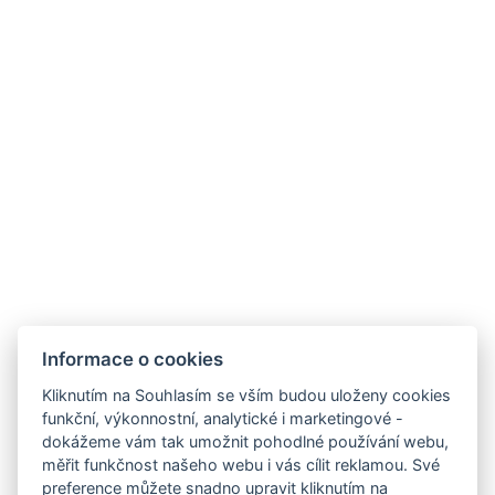
Blog
Kde nás najdete
HOTEL FIT FUN
Rýžoviště 427
Harrachov v Krkonoších
512 46
Google maps:
50°45’33“ N, 15°26’46“ E
Kontakty
Informace o cookies
E-mail:
Kliknutím na Souhlasím se vším budou uloženy cookies
rezervace@hotelfitfun.cz
funkční, výkonnostní, analytické i marketingové -
dokážeme vám tak umožnit pohodlné používání webu,
Recepce
:
měřit funkčnost našeho webu i vás cílit reklamou. Své
Tel.: +420 481 528 127
preference můžete snadno upravit kliknutím na