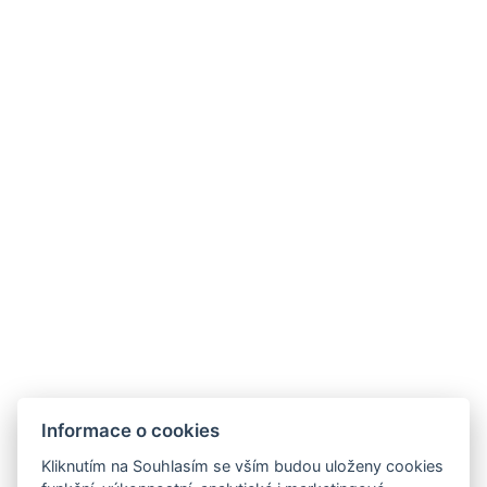
Youtube
Google
Blog
Kde nás najdete
HOTEL FIT FUN
Rýžoviště 427
Harrachov v Krkonoších
MEGA SILVESTROVSKÁ SOUTĚŽ!
512 46
Google maps:
50°45’33“ N, 15°26’46“ E
Kontakty
Informace o cookies
E-mail:
Kliknutím na Souhlasím se vším budou uloženy cookies
rezervace@hotelfitfun.cz