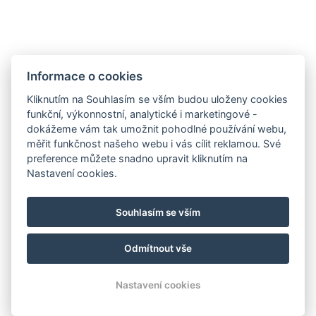
Google maps:
50°45’33“ N, 15°26’46“ E
Kontakty
Informace o cookies
E-mail:
Kliknutím na Souhlasím se vším budou uloženy cookies
rezervace@hotelfitfun.cz
funkční, výkonnostní, analytické i marketingové -
dokážeme vám tak umožnit pohodlné používání webu,
Recepce
:
měřit funkčnost našeho webu i vás cílit reklamou. Své
Tel.: +420 481 528 127
preference můžete snadno upravit kliknutím na
Nastavení cookies.
Mob.: +420 704 134 134
Rezervace
:
Souhlasím se vším
Tel.: +420 704 135 135
Odmítnout vše
© Copyright 2026 | Všechna práva vyhrazena
Nastavení cookies