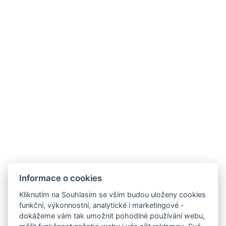
Google
Blog
Kde nás najdete
HOTEL FIT FUN
Rýžoviště 427
Harrachov v Krkonoších
512 46
Google maps:
50°45’33“ N, 15°26’46“ E
Kontakty
Informace o cookies
E-mail:
Kliknutím na Souhlasím se vším budou uloženy cookies
rezervace@hotelfitfun.cz
funkční, výkonnostní, analytické i marketingové -
dokážeme vám tak umožnit pohodlné používání webu,
Recepce
: