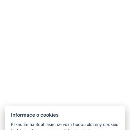
Youtube
Google
Blog
Kde nás najdete
HOTEL FIT FUN
Rýžoviště 427
Harrachov v Krkonoších
MEGA SILVESTROVSKÁ SOUTĚŽ!
512 46
Google maps:
50°45’33“ N, 15°26’46“ E
Kontakty
Informace o cookies
E-mail:
Kliknutím na Souhlasím se vším budou uloženy cookies
rezervace@hotelfitfun.cz